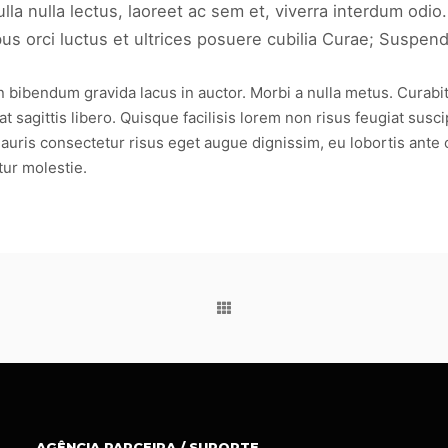
a nulla lectus, laoreet ac sem et, viverra interdum odio.
 orci luctus et ultrices posuere cubilia Curae; Suspendis
ibendum gravida lacus in auctor. Morbi a nulla metus. Curabitur s
 sagittis libero. Quisque facilisis lorem non risus feugiat susci
auris consectetur risus eget augue dignissim, eu lobortis ante 
tur molestie.
AGÊNCIA PARCEIRA / SUPORTE